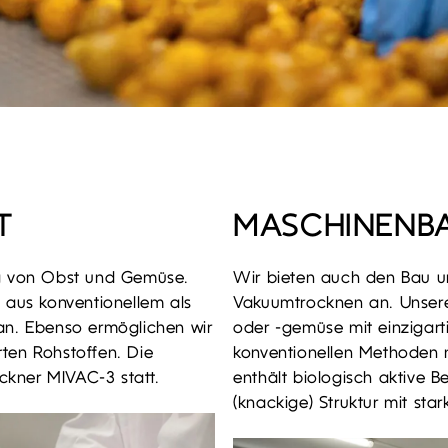
T
MASCHINENB
ng von Obst und Gemüse.
Wir bieten auch den Bau 
 aus konventionellem als
Vakuumtrocknen an. Unsere
an. Ebenso ermöglichen wir
oder -gemüse mit einzigarti
ten Rohstoffen. Die
konventionellen Methoden n
kner MIVAC-3 statt.
enthält biologisch aktive B
(knackige) Struktur mit st